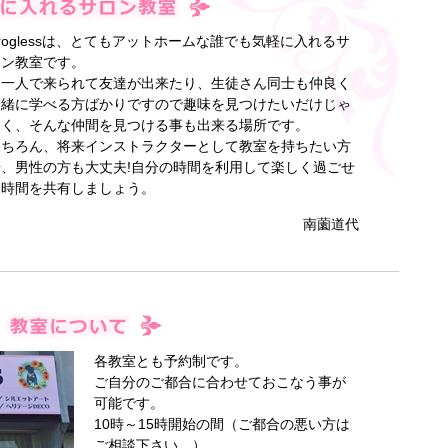
roglessは、とてもアットホームな誰でも気軽に入れるサ
ロン教室です。
お一人で来られて友達が出来たり、生徒さん同士も仲良く
一緒に学べる方ばかりですので趣味を見つけたいだけじゃ
なく、そんな仲間を見つける事も出来る場所です。
もちろん、将来インストラクターとして教室を持ちたい方
や、男性の方も大丈夫!自分の時間を利用して楽しく過ごせ
る時間を共有しましょう。
南薗道代
各教室とも予約制です。
ご自分のご都合に合わせておこなう事が
可能です。
10時～15時開始の間（ご都合の悪い方は
ご相談下さい。）